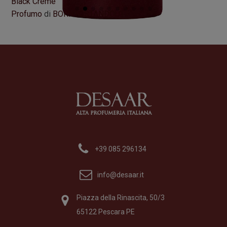
Black Crème
BL
Profumo
di
BORNTOSTANDOUT
Pr
Formato
50 ml
Fo
275,00
€
27
+39 085 296134
info@desaar.it
Piazza della Rinascita, 50/3
65122 Pescara PE