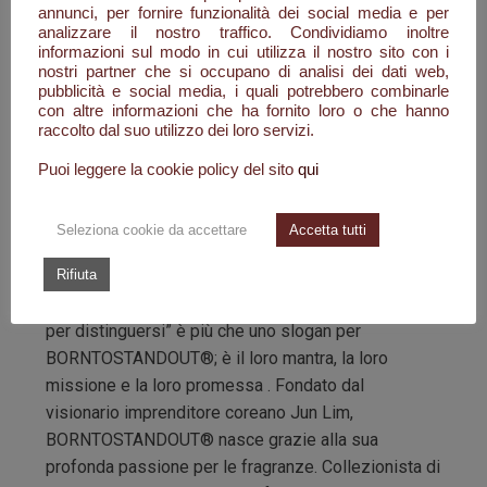
annunci, per fornire funzionalità dei social media e per
alcuni dei più importanti e conosciuti nasi della
analizzare il nostro traffico. Condividiamo inoltre
profumeria mondiale, come Olivier Cresp, Daphne
informazioni sul modo in cui utilizza il nostro sito con i
Bugey o Nathalie Lorson. All’esterno un richiamo
nostri partner che si occupano di analisi dei dati web,
pubblicità e social media, i quali potrebbero combinarle
alla tradizione coreana, con eleganti flaconi bianchi
con altre informazioni che ha fornito loro o che hanno
che riprendono la delicatezza e il candore della
raccolto dal suo utilizzo dei loro servizi.
dinastia reale Joseon. In netto contrasto, il rosso
Puoi leggere la cookie policy del sito
qui
nei dettagli, provocatorio e disturbante.
Inizialmente gourmand, piene e opulente, tutte le
Seleziona cookie da accettare
Accetta tutti
creazioni olfattive si rivelano a una seconda analisi
complesse, segrete, sporche. Incredibilmente
Rifiuta
capaci di captare le nostre fantasie più intime. “Nati
per distinguersi” è più che uno slogan per
BORNTOSTANDOUT®; è il loro mantra, la loro
missione e la loro promessa . Fondato dal
visionario imprenditore coreano Jun Lim,
BORNTOSTANDOUT® nasce grazie alla sua
profonda passione per le fragranze. Collezionista di