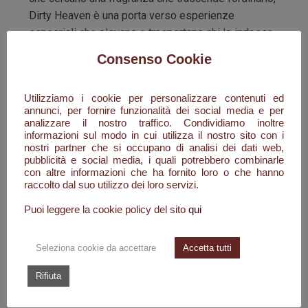
Dirty Heaven è una porta verso esperienze
sensoriali che elevano e trasportano chi lo indossa
su un piano di esistenza dove il tempo e lo spazio
Consenso Cookie
si fondono nella pura espressione di gioia e felicità
celestiali. le note di testa sono gelsomino e Neroli
Utilizziamo i cookie per personalizzare contenuti ed
mentre nel cuore nella parte più calda della
annunci, per fornire funzionalità dei social media e per
fragranza scopriamo la fava tonka i fiori bianchi
analizzare il nostro traffico. Condividiamo inoltre
come la magnolia e lo zafferano a sigillare questo
informazioni sul modo in cui utilizza il nostro sito con i
nostri partner che si occupano di analisi dei dati web,
tripudio, infime nel fondo troviamo Ambra grigia
pubblicità e social media, i quali potrebbero combinarle
legni e muschi bianchi per suggellare questa
con altre informazioni che ha fornito loro o che hanno
raccolto dal suo utilizzo dei loro servizi.
fantastica fragranza.
Puoi leggere la cookie policy del sito
qui
TY HEAVEN
è un passaggio verso l'alto, ogni accordo è un invito
Seleziona cookie da accettare
Accetta tutti
a lasciarsi andare alle emozioni più pure e
Rifiuta
profonde. Questa fragranza è un viaggio attraverso
il piacere e la gioia, un'esplorazione olfattiva dove il