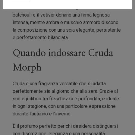
La fase finale di Cruda è avvolgente e sensuale. Il
patchouli e il vetiver donano una firma legnosa
intensa, mentre ambra e muschio ammorbidiscono
la composizione con una scia elegante, persistente
e perfettamente bilanciata.
Quando indossare Cruda
Morph
Cruda è una fragranza versatile che si adatta
perfettamente sia al giorno che alla sera. Grazie al
suo equilibrio tra freschezza e profondità, è ideale
in ogni stagione, con una particolare espressione
durante l'autunno e l'inverno.
È il profumo perfetto per chi desidera distinguersi
con discrezione, eleganza e una personalità