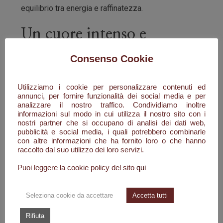
equilibrio tra energia e raffinatezza.
Un cuore intenso e
raffinato
Consenso Cookie
Nel cuore della fragranza, il gelsomino Sambac
Utilizziamo i cookie per personalizzare contenuti ed
annunci, per fornire funzionalità dei social media e per
introduce un tocco floreale elegante che si fonde
analizzare il nostro traffico. Condividiamo inoltre
armoniosamente con le sfumature resinose
informazioni sul modo in cui utilizza il nostro sito con i
dell'incenso. Il legno di cedro completa la
nostri partner che si occupano di analisi dei dati web,
pubblicità e social media, i quali potrebbero combinarle
composizione con un carattere asciutto e
con altre informazioni che ha fornito loro o che hanno
sofisticato, conferendo profondità e struttura al
raccolto dal suo utilizzo dei loro servizi.
profumo.
Puoi leggere la cookie policy del sito
qui
Un fondo caldo e
Seleziona cookie da accettare
Accetta tutti
persistente
Rifiuta