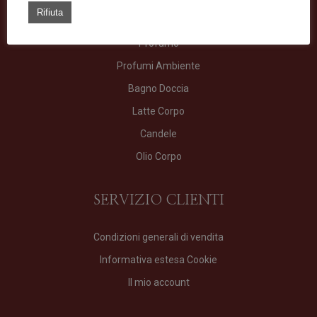
TIPOLOGIE
Rifiuta
Profumo
Profumi Ambiente
Bagno Doccia
Latte Corpo
Candele
Olio Corpo
SERVIZIO CLIENTI
Condizioni generali di vendita
Informativa estesa Cookie
Il mio account