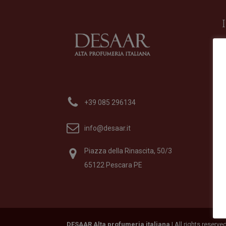
+39 085 296134
info@desaar.it
Piazza della Rinascita, 50/3
65122 Pescara PE
DESAAR Alta profumeria italiana
| All rights reserv