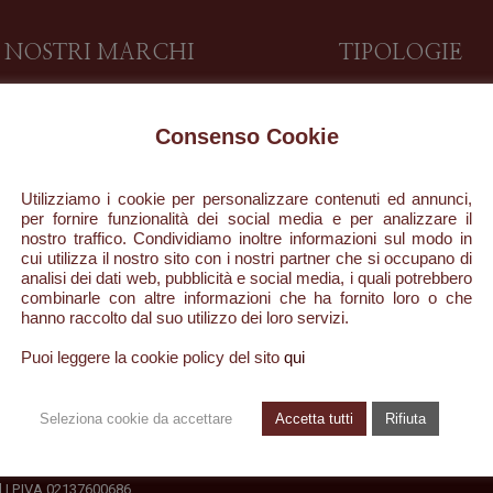
I NOSTRI MARCHI
TIPOLOGIE
DESAAR
Profumo
Consenso Cookie
Carrello
Profumi Ambiente
Il mio account
Bagno Doccia
Utilizziamo i cookie per personalizzare contenuti ed annunci,
Pagamento
Latte Corpo
per fornire funzionalità dei social media e per analizzare il
nostro traffico. Condividiamo inoltre informazioni sul modo in
Shop
Candele
cui utilizza il nostro sito con i nostri partner che si occupano di
analisi dei dati web, pubblicità e social media, i quali potrebbero
Olio Corpo
combinarle con altre informazioni che ha fornito loro o che
hanno raccolto dal suo utilizzo dei loro servizi.
Puoi leggere la cookie policy del sito
qui
Seleziona cookie da accettare
Accetta tutti
Rifiuta
ed | P.IVA 02137600686