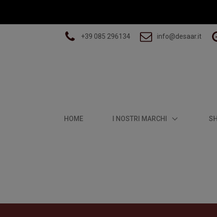
+39 085 296134
info@desaar.it
HOME
I NOSTRI MARCHI
S