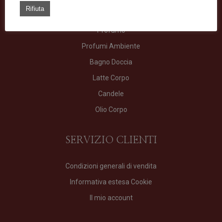
TIPOLOGIE
Rifiuta
Profumo
Profumi Ambiente
Bagno Doccia
Latte Corpo
Candele
Olio Corpo
SERVIZIO CLIENTI
Condizioni generali di vendita
Informativa estesa Cookie
Il mio account