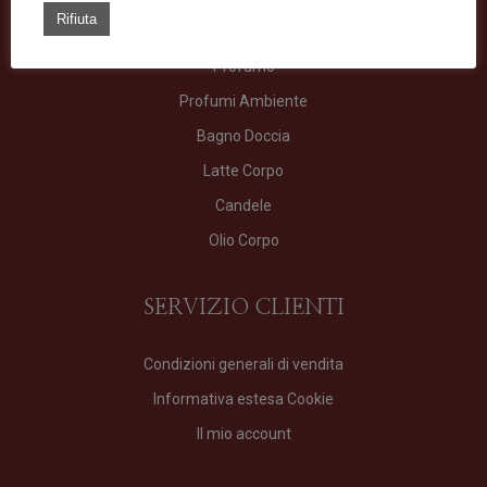
TIPOLOGIE
Rifiuta
Profumo
Profumi Ambiente
Bagno Doccia
Latte Corpo
Candele
Olio Corpo
SERVIZIO CLIENTI
Condizioni generali di vendita
Informativa estesa Cookie
Il mio account