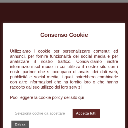
Consenso Cookie
Utilizziamo i cookie per personalizzare contenuti ed
annunci, per fornire funzionalità dei social media e per
analizzare il nostro traffico. Condividiamo inoltre
+39 085 296134
informazioni sul modo in cui utilizza il nostro sito con i
nostri partner che si occupano di analisi dei dati web,
info@desaar.it
pubblicità e social media, i quali potrebbero combinarle
con altre informazioni che ha fornito loro o che hanno
raccolto dal suo utilizzo dei loro servizi.
Piazza della Rinascita, 50/3
65122 Pescara PE
Puoi leggere la cookie policy del sito
qui
Seleziona cookie da accettare
Accetta tutti
TIPOLOGIE
Rifiuta