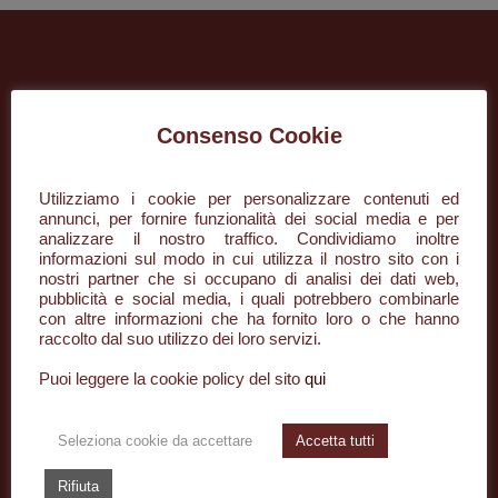
Consenso Cookie
Utilizziamo i cookie per personalizzare contenuti ed
annunci, per fornire funzionalità dei social media e per
analizzare il nostro traffico. Condividiamo inoltre
+39 085 296134
informazioni sul modo in cui utilizza il nostro sito con i
nostri partner che si occupano di analisi dei dati web,
info@desaar.it
pubblicità e social media, i quali potrebbero combinarle
con altre informazioni che ha fornito loro o che hanno
raccolto dal suo utilizzo dei loro servizi.
Piazza della Rinascita, 50/3
65122 Pescara PE
Puoi leggere la cookie policy del sito
qui
Seleziona cookie da accettare
Accetta tutti
TIPOLOGIE
Rifiuta