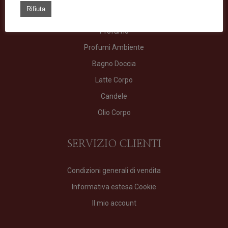
TIPOLOGIE
Rifiuta
Profumo
Profumi Ambiente
Bagno Doccia
Latte Corpo
Candele
Olio Corpo
SERVIZIO CLIENTI
Condizioni generali di vendita
Informativa estesa Cookie
Il mio account