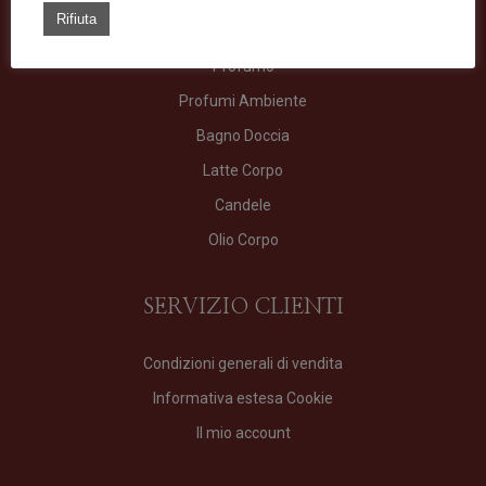
TIPOLOGIE
Rifiuta
Profumo
Profumi Ambiente
Bagno Doccia
Latte Corpo
Candele
Olio Corpo
SERVIZIO CLIENTI
Condizioni generali di vendita
Informativa estesa Cookie
Il mio account