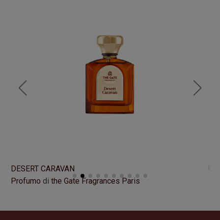
DESERT CARAVAN
UN
Profumo
di
the Gate Fragrances Paris
Pr
Formato
100 ml
Fo
295,00
€
29