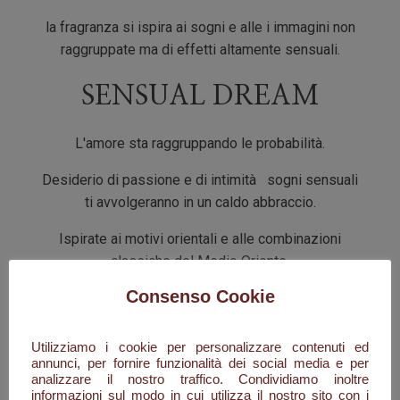
la fragranza si ispira ai sogni e alle i immagini non
raggruppate ma di effetti altamente sensuali.
SENSUAL DREAM
L'amore sta raggruppando le probabilità.
Desiderio di passione e di intimità sogni sensuali
ti avvolgeranno in un caldo abbraccio.
Ispirate ai motivi orientali e alle combinazioni
classiche del Medio Oriente.
Consenso Cookie
Alcune delle fragranze più note includono:
First Sight
: una fragranza floreale, legnosa e
Utilizziamo i cookie per personalizzare contenuti ed
muschiata, lanciata nel 2016, con note di testa di
annunci, per fornire funzionalità dei social media e per
agrumi, foglie verdi, menta, pera, sorbetto e
analizzare il nostro traffico. Condividiamo inoltre
informazioni sul modo in cui utilizza il nostro sito con i