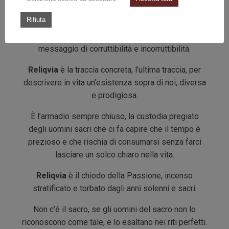
Reliqvia
, è quindi un luogo per incontrarsi per
Rifiuta
rievocare la memoria, per ricordare il tempo che
passa e che diventa oro solenne e autentico,
messaggio di corruttibilità e incorruttibilità.
Reliqvia
è la traccia concreta, l’ultima traccia, per
descrivere in vita un’esistenza sopra di noi, diversa
e prodigiosa.
È l’armadio sempre chiuso, la custodia pregiato
degli uomini sacri che ci fa capire che il tempo è
prezioso e che rischia di consumarsi senza farci
lasciare un solco chiaro nella vita.
Reliqvia
è il chiodo della Passione, incenso
stratificato e torbato dagli anni solenni e sacri.
Non c’è il sacro, se gli uomini del sacro non lo
riconoscono come tale, e lo esaltano nei riti perfetti.