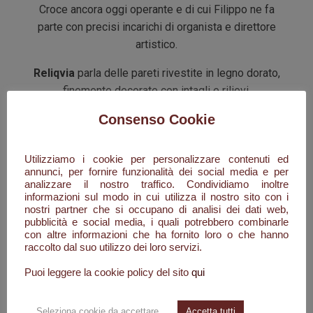
Croce ancora oggi operante e di cui Filippo ne fa
parte con precisi incarichi di organista e direttore
artistico.
Reliqvia
parla delle pareti rivestite in legno dorato,
finemente decorate con intagli e rilievi.
Consenso Cookie
Parla dei passi incensati verso il grande altare
maggiore, come un ricamo dorato, dove all’interno è
custodita la statua del Cristo morto, opera lignea
Utilizziamo i cookie per personalizzare contenuti ed
del XVII secolo e visibile soltanto una volta l’anno.
annunci, per fornire funzionalità dei social media e per
analizzare il nostro traffico. Condividiamo inoltre
informazioni sul modo in cui utilizza il nostro sito con i
Ma vuol incorniciare sinesteticamente anche la pala
nostri partner che si occupano di analisi dei dati web,
di
Federico Barocci
, il Trasporto di Cristo al
pubblicità e social media, i quali potrebbero combinarle
sepolcro.
con altre informazioni che ha fornito loro o che hanno
raccolto dal suo utilizzo dei loro servizi.
Una delle opere più belle del pittore urbinate
Puoi leggere la cookie policy del sito
qui
eseguita nel 1582, e per la quale disegnò anche la
cornice.
Seleziona cookie da accettare
Accetta tutti