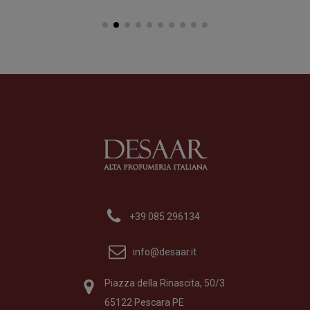
Unico Suono
Br
Profumo
di
Filippo Sorcinelli
Pr
Formato
100 ml
Fo
390,00
€
16
+39 085 296134
info@desaar.it
Piazza della Rinascita, 50/3
65122 Pescara PE