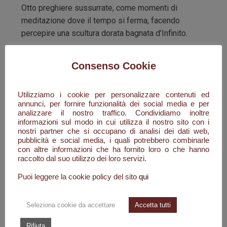
Otto preghiere sussurrate, come momenti di
meditazione dove il tempo si ferma, facendo
percepire una scultura dorata bagnata d’Infinito.
Otto mani benedicenti che raccontano percorsi
Consenso Cookie
nascosti, voci sopite, dolori umani, coscienze
commosse, venti e brezze profumate e sofferte.
Utilizziamo i cookie per personalizzare contenuti ed
è una stanza celata, una parola che si spande come
annunci, per fornire funzionalità dei social media e per
eco all'idea di vivere nel presente, di godere
analizzare il nostro traffico. Condividiamo inoltre
informazioni sul modo in cui utilizza il nostro sito con i
appieno di ogni istante e di essere consapevoli
nostri partner che si occupano di analisi dei dati web,
della fugacità del tempo.
pubblicità e social media, i quali potrebbero combinarle
con altre informazioni che ha fornito loro o che hanno
è un invito a non dimenticare una fiducia, anche
raccolto dal suo utilizzo dei loro servizi.
quando la persecuzione sembra prevalere sulla
Puoi leggere la cookie policy del sito
qui
Bellezza,
MEMENTO, è un suono che risuona nel silenzio
Seleziona cookie da accettare
Accetta tutti
dell'anima, ricorda sorrisi, lacrime, pagine del tempo
Rifiuta