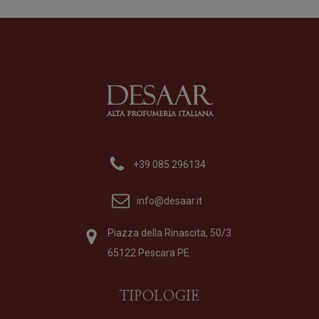
Unico Suono
Br
Profumo
di
Filippo Sorcinelli
Pr
Formato
100 ml
Fo
390,00
€
16
+39 085 296134
info@desaar.it
Piazza della Rinascita, 50/3
65122 Pescara PE
TIPOLOGIE