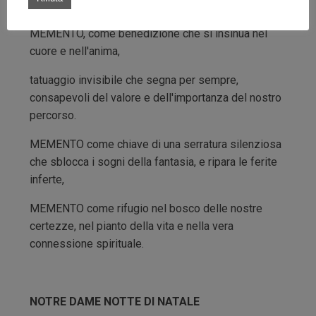
che sussurrano storie del passato,
MEMENTO, come benedizione che si insinua nel
cuore e nell'anima,
tatuaggio invisibile che segna per sempre,
consapevoli del valore e dell'importanza del nostro
percorso.
MEMENTO come chiave di una serratura silenziosa
che sblocca i sogni della fantasia, e ripara le ferite
inferte,
MEMENTO come rifugio nel bosco delle nostre
certezze, nel pianto della vita e nella vera
connessione spirituale.
NOTRE DAME NOTTE DI NATALE