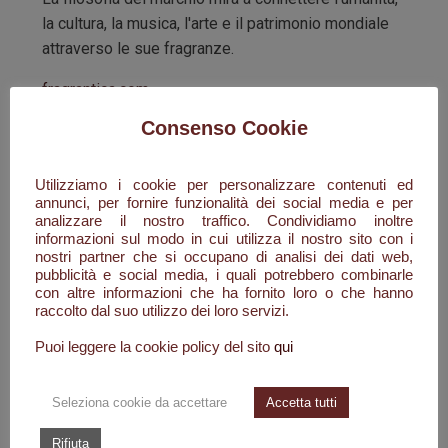
la cultura, la musica, l'arte e il patrimonio mondiale
attraverso le sue fragranze.
fragrantica.com
Consenso Cookie
La collezione inaugurale, denominata "Love
Collection", comprende otto Eau de Parfum di alta
qualità, ciascuna progettata per evocare diverse
Utilizziamo i cookie per personalizzare contenuti ed
annunci, per fornire funzionalità dei social media e per
emozioni e momenti legati all'amore.
analizzare il nostro traffico. Condividiamo inoltre
Successivamente, il brand ha introdotto la "Caravan
informazioni sul modo in cui utilizza il nostro sito con i
Collection", una serie di fragranze che riflettono il
nostri partner che si occupano di analisi dei dati web,
pubblicità e social media, i quali potrebbero combinarle
desiderio di raggiungere l'apice della perfezione,
con altre informazioni che ha fornito loro o che hanno
ispirate ai motivi orientali e alle combinazioni
raccolto dal suo utilizzo dei loro servizi.
classiche del Medio Oriente.
Puoi leggere la cookie policy del sito
qui
Alcune delle fragranze più note includono:
Seleziona cookie da accettare
Accetta tutti
First Sight
: una fragranza floreale, legnosa e
muschiata, lanciata nel 2016, con note di testa
Rifiuta