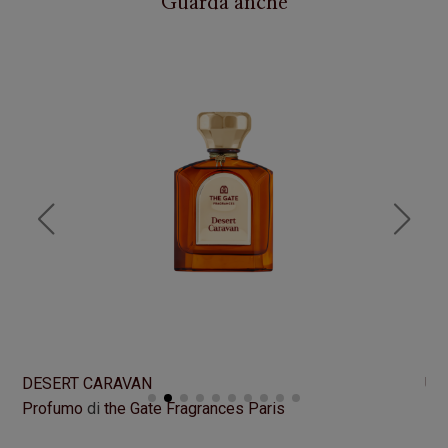
Guarda anche
DESERT CARAVAN
UN
Profumo
di
the Gate Fragrances Paris
Pr
Formato
100 ml
Fo