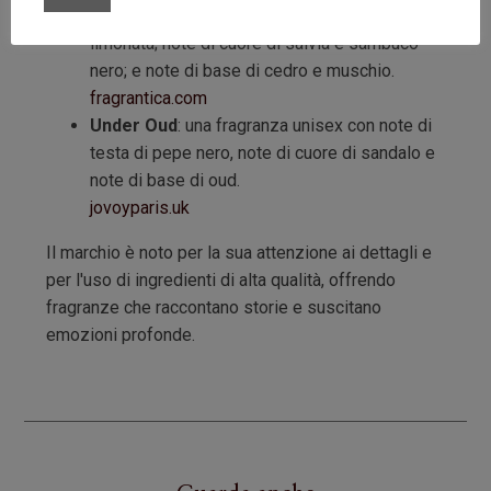
di agrumi, foglie verdi, menta, pera, sorbetto e
limonata; note di cuore di salvia e sambuco
nero; e note di base di cedro e muschio.
fragrantica.com
Under Oud
: una fragranza unisex con note di
testa di pepe nero, note di cuore di sandalo e
note di base di oud.
jovoyparis.uk
Il marchio è noto per la sua attenzione ai dettagli e
per l'uso di ingredienti di alta qualità, offrendo
fragranze che raccontano storie e suscitano
emozioni profonde.