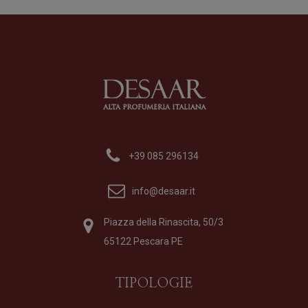
295,00
€
29
+39 085 296134
info@desaar.it
Piazza della Rinascita, 50/3
65122 Pescara PE
TIPOLOGIE