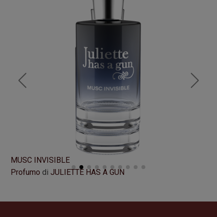
NO
MUSC INVISIBLE
Pr
Profumo
di
JULIETTE HAS A GUN
Fo
Formato
100 ml
10
140,00
€