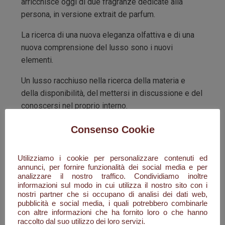
arricchisce oggi di due fragranze dedicate alla
persona, in versione extrait de parfum.
La ricerca di una nuova eleganza olfattiva e di una
nuova comprensione del lusso sono i nuovi
elementi.
Un lusso racchiuso nella ricerca della materia e
della disponibilità, del mettersi in discussione e del
conoscersi nel proprio interno.
Questi profumi sono autenticamente moderni e
Consenso Cookie
riflettono una società
non fondata sulla corsa
.
Utilizziamo i cookie per personalizzare contenuti ed
Ma composta da nuovi consumatori consapevoli del
annunci, per fornire funzionalità dei social media e per
mondo che li circonda, esigenti con i prodotti che
analizzare il nostro traffico. Condividiamo inoltre
acquistano e cercano fragranze distintive.
informazioni sul modo in cui utilizza il nostro sito con i
nostri partner che si occupano di analisi dei dati web,
pubblicità e social media, i quali potrebbero combinarle
LUCE DEI CUORI e DOLCISSIMO SOLLIEVO
, fanno
con altre informazioni che ha fornito loro o che hanno
parte dell’humus emotivo di Filippo Sorcinelli:
raccolto dal suo utilizzo dei loro servizi.