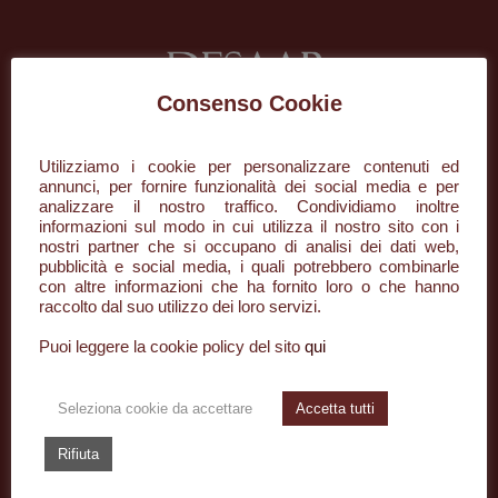
Consenso Cookie
Utilizziamo i cookie per personalizzare contenuti ed
+39 085 296134
annunci, per fornire funzionalità dei social media e per
analizzare il nostro traffico. Condividiamo inoltre
informazioni sul modo in cui utilizza il nostro sito con i
info@desaar.it
nostri partner che si occupano di analisi dei dati web,
pubblicità e social media, i quali potrebbero combinarle
Piazza della Rinascita, 50/3
con altre informazioni che ha fornito loro o che hanno
raccolto dal suo utilizzo dei loro servizi.
65122 Pescara PE
Puoi leggere la cookie policy del sito
qui
TIPOLOGIE
Seleziona cookie da accettare
Accetta tutti
Profumo
Rifiuta
Profumi Ambiente