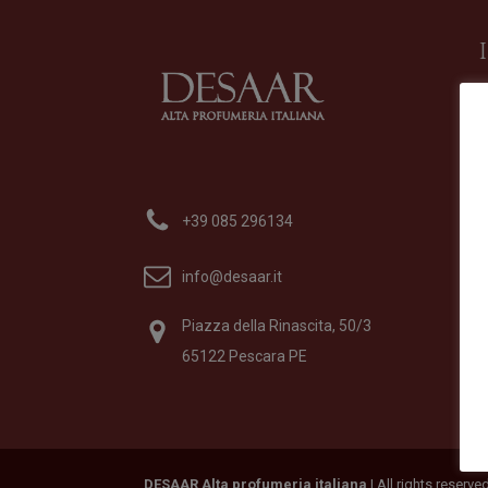
+39 085 296134
info@desaar.it
Piazza della Rinascita, 50/3
65122 Pescara PE
DESAAR Alta profumeria italiana
| All rights reserv