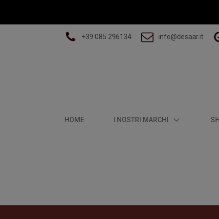
+39 085 296134
info@desaar.it
HOME
I NOSTRI MARCHI
S