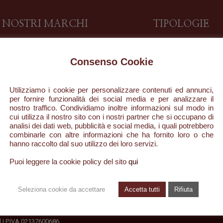
I NOSTRI MARCHI
TIPOLOGIE
DESAAR
Profumo
Consenso Cookie
Carrello
Profumi Ambiente
Il mio account
Bagno Doccia
Utilizziamo i cookie per personalizzare contenuti ed annunci,
Pagamento
Latte Corpo
per fornire funzionalità dei social media e per analizzare il
nostro traffico. Condividiamo inoltre informazioni sul modo in
Shop
Candele
cui utilizza il nostro sito con i nostri partner che si occupano di
analisi dei dati web, pubblicità e social media, i quali potrebbero
Olio Corpo
combinarle con altre informazioni che ha fornito loro o che
hanno raccolto dal suo utilizzo dei loro servizi.
Puoi leggere la cookie policy del sito
qui
Seleziona cookie da accettare
Accetta tutti
Rifiuta
ed | P.IVA 02137600686