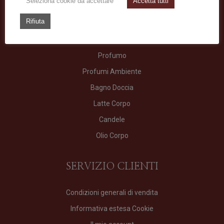
Seleziona cookie da accettare
Accetta tutti
Rifiuta
TIPOLOGIE
Profumo
Profumi Ambiente
Bagno Doccia
Latte Corpo
Candele
Olio Corpo
SERVIZIO CLIENTI
Condizioni generali di vendita
Informativa estesa Cookie